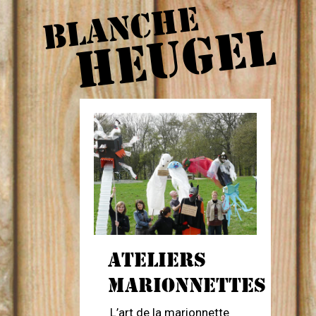
BLANCHE
HEUGEL
ATELIERS
MARIONNETTES
L’art de la marionnette