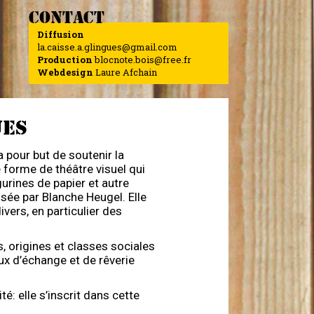
CONTACT
Diffusion
la.caisse.a.glingues@gmail.com
Production
blocnote.bois@free.fr
Webdesign
Laure Afchain
UES
 pour but de soutenir la
 forme de théâtre visuel qui
rines de papier et autre
lsée par Blanche Heugel. Elle
vers, en particulier des
, origines et classes sociales
x d’échange et de rêverie
té: elle s’inscrit dans cette