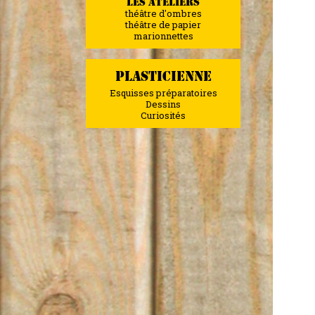
LES ATELIERS
théâtre d'ombres
théâtre de papier
marionnettes
PLASTICIENNE
Esquisses préparatoires
Dessins
Curiosités