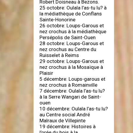
Robert Doisneau à Bezons.
25 octobre: Oulala l’as-tu lu? à
la médiathèque de Conflans
Sainte-Honorine
26 octobre: Loups-Garous et
nez crochus à la médiathèque
Persépolis de Saint-Ouen
28 octobre: Loups-Garous et
nez crochus au Centre du
Ruisselet à Reims
29 octobre: Loups-Garous et
nez crochus à la Mosaïque à
Plaisir
5 décembre: Loups-garous et
nez crochus à Romainville
7 décembre: Oulala l’as-tu lu?
à la Serre Wangari de Saint-
ouen
10 décembre: Oulala l’as-tu lu?
au Centre social André
Malraux de Villepinte
19 décembre: Histoires à
l’orée du bois à la