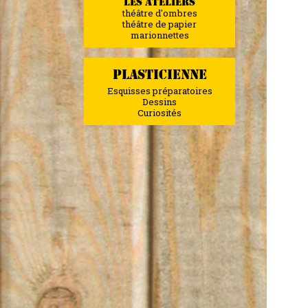
LES ATELIERS
théâtre d'ombres
théâtre de papier
marionnettes
PLASTICIENNE
Esquisses préparatoires
Dessins
Curiosités