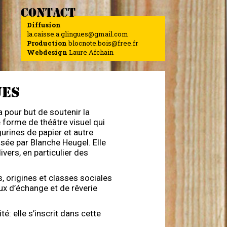
CONTACT
Diffusion
la.caisse.a.glingues@gmail.com
Production
blocnote.bois@free.fr
Webdesign
Laure Afchain
UES
 pour but de soutenir la
 forme de théâtre visuel qui
rines de papier et autre
lsée par Blanche Heugel. Elle
vers, en particulier des
, origines et classes sociales
x d’échange et de rêverie
té: elle s’inscrit dans cette