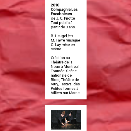
2010 –
Compagnie Les
Escaboleurs
de J. C. Pirotte
Tout public à
partir de 3 ans.
B. Heugel
jeu
M. Favre
musique
C. Lay
mise en
scène
Création au
Théâtre de la
Noue à Montreuil.
Tournée: Scène
nationale de
Blois, Théâtre de
Vitry, Festival des
Petites formes à
Villiers sur Marne.