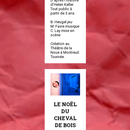
D’après l’histoire
d’Helen Keller.
Tout public à
partir de 3 ans.
B. Heugel
jeu
M. Favre
musique
C. Lay
mise en
scène
Création au
Théâtre de la
Noue à Montreuil.
Tournée.
LE NOËL
DU
CHEVAL
DE BOIS