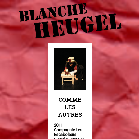
BLANCHE
HEUGEL
COMME
LES
AUTRES
2011 –
Compagnie Les
Escaboleurs