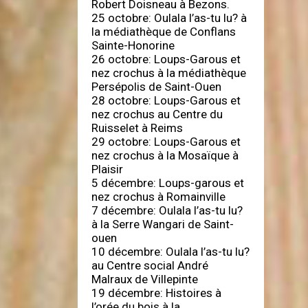
Robert Doisneau à Bezons.
25 octobre: Oulala l’as-tu lu? à
la médiathèque de Conflans
Sainte-Honorine
26 octobre: Loups-Garous et
nez crochus à la médiathèque
Persépolis de Saint-Ouen
28 octobre: Loups-Garous et
nez crochus au Centre du
Ruisselet à Reims
29 octobre: Loups-Garous et
nez crochus à la Mosaïque à
Plaisir
5 décembre: Loups-garous et
nez crochus à Romainville
7 décembre: Oulala l’as-tu lu?
à la Serre Wangari de Saint-
ouen
10 décembre: Oulala l’as-tu lu?
au Centre social André
Malraux de Villepinte
19 décembre: Histoires à
l’orée du bois à la