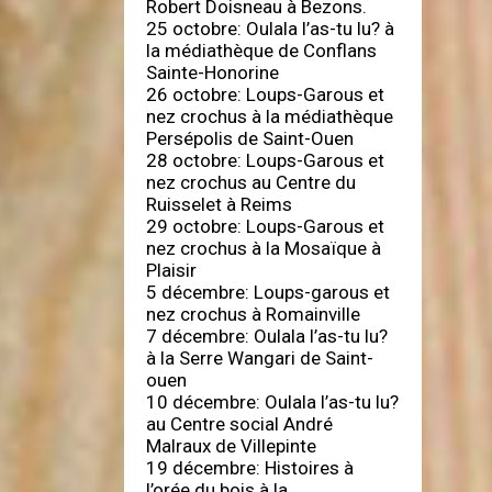
Robert Doisneau à Bezons.
25 octobre: Oulala l’as-tu lu? à
la médiathèque de Conflans
Sainte-Honorine
26 octobre: Loups-Garous et
nez crochus à la médiathèque
Persépolis de Saint-Ouen
28 octobre: Loups-Garous et
nez crochus au Centre du
Ruisselet à Reims
29 octobre: Loups-Garous et
nez crochus à la Mosaïque à
Plaisir
5 décembre: Loups-garous et
nez crochus à Romainville
7 décembre: Oulala l’as-tu lu?
à la Serre Wangari de Saint-
ouen
10 décembre: Oulala l’as-tu lu?
au Centre social André
Malraux de Villepinte
19 décembre: Histoires à
l’orée du bois à la