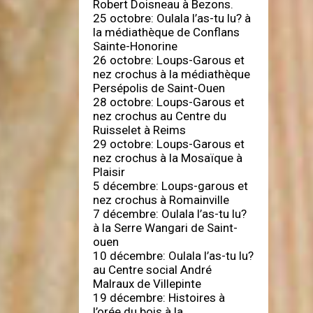
Robert Doisneau à Bezons.
25 octobre: Oulala l’as-tu lu? à
la médiathèque de Conflans
Sainte-Honorine
26 octobre: Loups-Garous et
nez crochus à la médiathèque
Persépolis de Saint-Ouen
28 octobre: Loups-Garous et
nez crochus au Centre du
Ruisselet à Reims
29 octobre: Loups-Garous et
nez crochus à la Mosaïque à
Plaisir
5 décembre: Loups-garous et
nez crochus à Romainville
7 décembre: Oulala l’as-tu lu?
à la Serre Wangari de Saint-
ouen
10 décembre: Oulala l’as-tu lu?
au Centre social André
Malraux de Villepinte
19 décembre: Histoires à
l’orée du bois à la