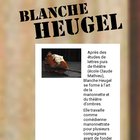
BLANCHE
HEUGEL
Après des
études de
lettres puis
de théâtre
(école Claude
Mathieu),
Blanche Heugel
se forme à l’art
de la
marionnette et
du théâtre
d’ombres.
Elle travaille
comme
comédienne-
marionnettiste
pour plusieurs
compagnies
avant de fonder