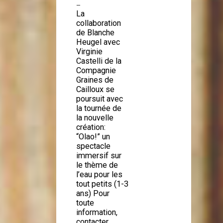
—
La
collaboration
de Blanche
Heugel avec
Virginie
Castelli de la
Compagnie
Graines de
Cailloux se
poursuit avec
la tournée de
la nouvelle
création:
“Olao!” un
spectacle
immersif sur
le thème de
l’eau pour les
tout petits (1-3
ans) Pour
toute
information,
contacter