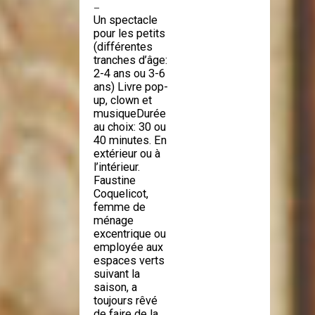
—
Un spectacle
pour les petits
(différentes
tranches d’âge:
2-4 ans ou 3-6
ans) Livre pop-
up, clown et
musiqueDurée
au choix: 30 ou
40 minutes. En
extérieur ou à
l’intérieur.
Faustine
Coquelicot,
femme de
ménage
excentrique ou
employée aux
espaces verts
suivant la
saison, a
toujours rêvé
de faire de la