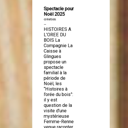
Spectacle pour
Noël 2025
création
—
HISTOIRES A
L’OREE DU
BOIS La
Compagnie La
Caisse à
Glingues
propose un
spectacle
familial à la
période de
Noël, les
“Histoires à
l’orée du bois”:
il y est
question de la
visite d’une
mystérieuse
Femme-Renne
venue raconter