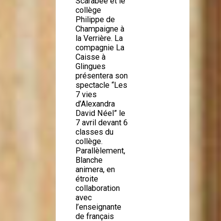
Scarabée et le
collège
Philippe de
Champaigne à
la Verrière. La
compagnie La
Caisse à
Glingues
présentera son
spectacle “Les
7 vies
d’Alexandra
David Néel” le
7 avril devant 6
classes du
collège.
Parallèlement,
Blanche
animera, en
étroite
collaboration
avec
l’enseignante
de français