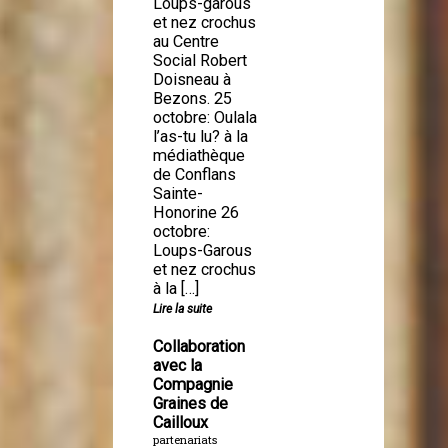
Loups-garous
et nez crochus
au Centre
Social Robert
Doisneau à
Bezons. 25
octobre: Oulala
l’as-tu lu? à la
médiathèque
de Conflans
Sainte-
Honorine 26
octobre:
Loups-Garous
et nez crochus
à la […]
Lire la suite
Collaboration
avec la
Compagnie
Graines de
Cailloux
partenariats